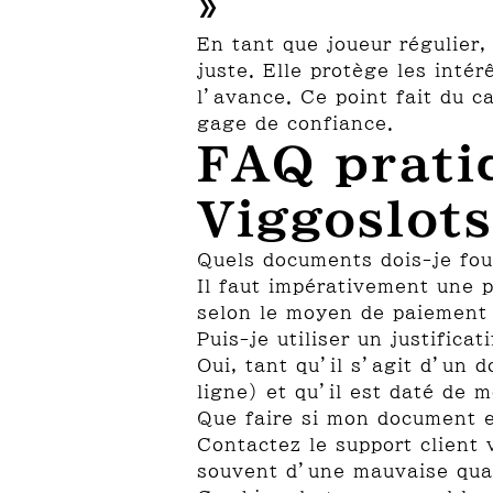
»
En tant que joueur régulier, 
juste. Elle protège les inté
l’avance. Ce point fait du c
gage de confiance.
FAQ pratiq
Viggoslots
Quels documents dois-je fou
Il faut impérativement une pi
selon le moyen de paiement u
Puis-je utiliser un justifica
Oui, tant qu’il s’agit d’un 
ligne) et qu’il est daté de 
Que faire si mon document e
Contactez le support client 
souvent d’une mauvaise qua