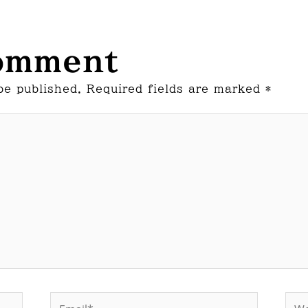
omment
be published.
Required fields are marked
*
Email*
Web