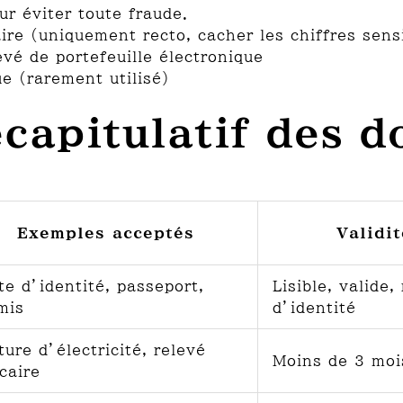
r éviter toute fraude.
ire (uniquement recto, cacher les chiffres sens
vé de portefeuille électronique
e (rarement utilisé)
capitulatif des 
Exemples acceptés
Validit
te d’identité, passeport,
Lisible, valide,
mis
d’identité
ture d’électricité, relevé
Moins de 3 mois
caire