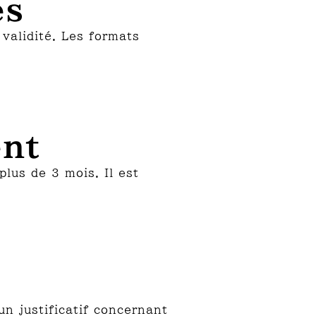
es
 validité. Les formats
ent
lus de 3 mois. Il est
un justificatif concernant