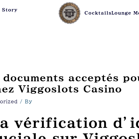
 Story
Cocktails
Lounge M
s documents acceptés po
hez Viggoslots Casino
orized
/ By
a vérification d’i
ruciale sur Viggos