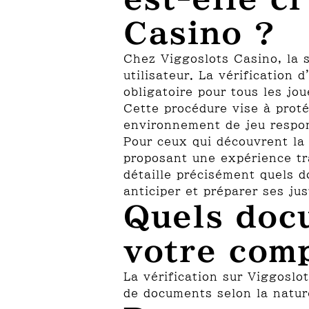
Casino ?
Chez Viggoslots Casino, la 
utilisateur. La vérification
obligatoire pour tous les jo
Cette procédure vise à proté
environnement de jeu respo
Pour ceux qui découvrent la
proposant une expérience tr
détaille précisément quels d
anticiper et préparer ses jus
Quels docu
votre com
La vérification sur Viggoslo
de documents selon la nature