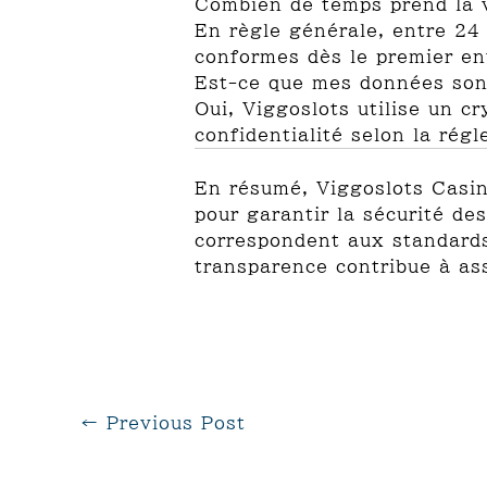
Combien de temps prend la v
En règle générale, entre 24 
conformes dès le premier en
Est-ce que mes données son
Oui, Viggoslots utilise un c
confidentialité selon la rég
En résumé, Viggoslots Casino
pour garantir la sécurité de
correspondent aux standards 
transparence contribue à ass
←
Previous Post