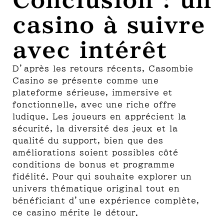
Conclusion : un
casino à suivre
avec intérêt
D’après les retours récents, Casombie
Casino se présente comme une
plateforme sérieuse, immersive et
fonctionnelle, avec une riche offre
ludique. Les joueurs en apprécient la
sécurité, la diversité des jeux et la
qualité du support, bien que des
améliorations soient possibles côté
conditions de bonus et programme
fidélité. Pour qui souhaite explorer un
univers thématique original tout en
bénéficiant d’une expérience complète,
ce casino mérite le détour.