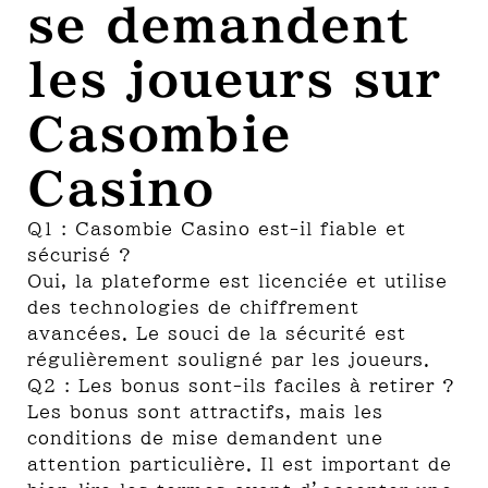
se demandent
les joueurs sur
Casombie
Casino
Q1 : Casombie Casino est-il fiable et
sécurisé ?
Oui, la plateforme est licenciée et utilise
des technologies de chiffrement
avancées. Le souci de la sécurité est
régulièrement souligné par les joueurs.
Q2 : Les bonus sont-ils faciles à retirer ?
Les bonus sont attractifs, mais les
conditions de mise demandent une
attention particulière. Il est important de