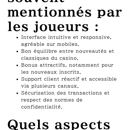
mentionnés par
les joueurs :
Interface intuitive et responsive,
agréable sur mobiles.
Bon équilibre entre nouveautés et
classiques du casino.
Bonus attractifs, notamment pour
les nouveaux inscrits.
Support client réactif et accessible
via plusieurs canaux.
Sécurisation des transactions et
respect des normes de
confidentialité.
Quels aspects