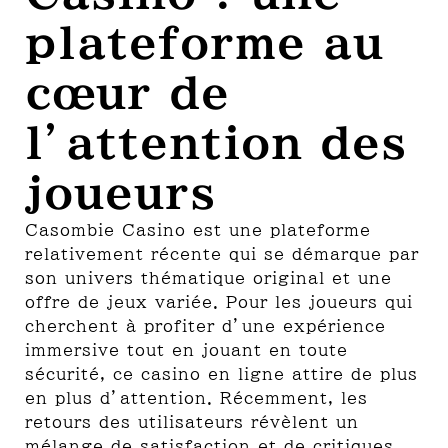
plateforme au
cœur de
l’attention des
joueurs
Casombie Casino est une plateforme
relativement récente qui se démarque par
son univers thématique original et une
offre de jeux variée. Pour les joueurs qui
cherchent à profiter d’une expérience
immersive tout en jouant en toute
sécurité, ce casino en ligne attire de plus
en plus d’attention. Récemment, les
retours des utilisateurs révèlent un
mélange de satisfaction et de critiques