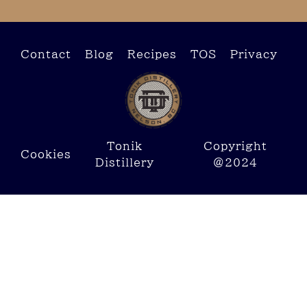
Contact
Blog
Recipes
TOS
Privacy
Tonik
Copyright
Cookies
Distillery
@2024