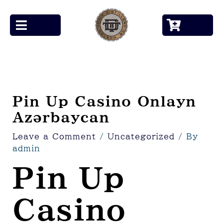
Skip
to
content
Pin Up Casino Onlayn
Azərbaycan
Leave a Comment
/
Uncategorized
/ By
admin
Pin Up
Casino