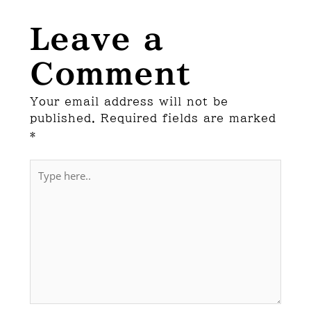
Leave a
Comment
Your email address will not be
published.
Required fields are marked
*
Type
here..