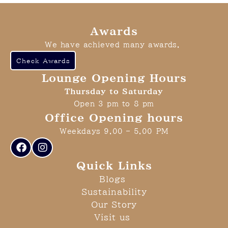
Awards
We have achieved many awards.
Check Awards
Lounge Opening Hours
Thursday to Saturday
Open 3 pm to 8 pm
Office Opening hours
Weekdays 9.00 – 5.00 PM
Quick Links
Blogs
Sustainability
Our Story
Visit us