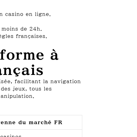
n casino en ligne.
n moins de 24h.
gles françaises.
eforme à
ançais
sée, facilitant la navigation
 des jeux, tous les
manipulation.
enne du marché FR
casinos