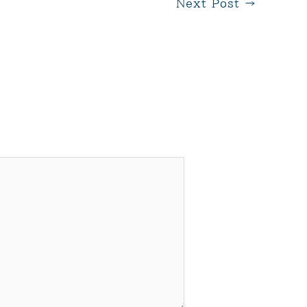
Next Post
→