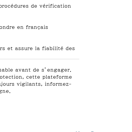
rocédures de vérification
pondre en français
s et assure la fiabilité des
sable avant de s’engager.
otection, cette plateforme
jours vigilants, informez-
gne.