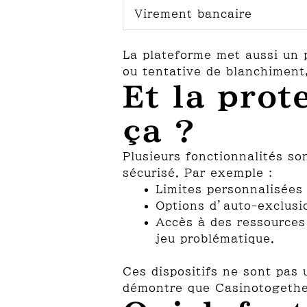
Virement bancaire
La plateforme met aussi un p
ou tentative de blanchiment
Et la prot
ça ?
Plusieurs fonctionnalités s
sécurisé. Par exemple :
Limites personnalisées 
Options d’auto-exclusio
Accès à des ressources
jeu problématique.
Ces dispositifs ne sont pas 
démontre que Casinotogether