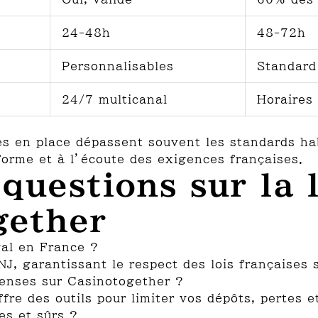
24-48h
48-72h
Personnalisables
Standard
24/7 multicanal
Horaires 
s en place dépassent souvent les standards hab
forme et à l’écoute des exigences françaises.
questions sur la 
gether
gal en France ?
NJ, garantissant le respect des lois françaises 
penses sur Casinotogether ?
fre des outils pour limiter vos dépôts, pertes e
des et sûrs ?