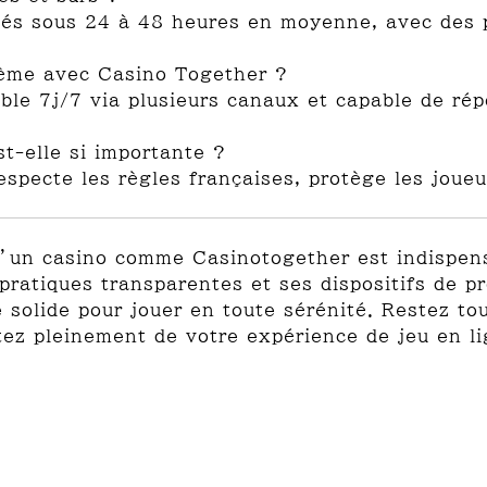
ités sous 24 à 48 heures en moyenne, avec des p
lème avec Casino Together ?
ible 7j/7 via plusieurs canaux et capable de ré
st-elle si importante ?
especte les règles françaises, protège les joueur
d’un casino comme Casinotogether est indispen
pratiques transparentes et ses dispositifs de pr
 solide pour jouer en toute sérénité. Restez tou
tez pleinement de votre expérience de jeu en li