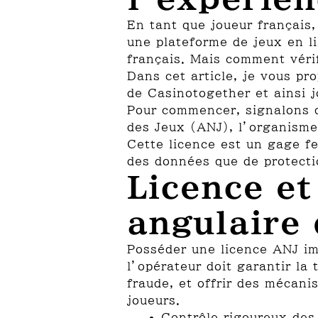
En tant que joueur français, 
une plateforme de jeux en l
français. Mais comment véri
Dans cet article, je vous pr
de Casinotogether et ainsi j
Pour commencer, signalons
des Jeux (ANJ), l’organisme 
Cette licence est un gage f
des données que de protecti
Licence et
angulaire 
Posséder une licence ANJ im
l’opérateur doit garantir la
fraude, et offrir des mécani
joueurs.
Contrôle rigoureux des 