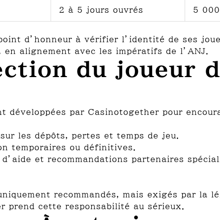
2 à 5 jours ouvrés
5 00
oint d’honneur à vérifier l’identité de ses joue
, en alignement avec les impératifs de l’ANJ.
ection du joueur 
ont développées par Casinotogether pour encour
sur les dépôts, pertes et temps de jeu.
n temporaires ou définitives.
 d’aide et recommandations partenaires spécial
uniquement recommandés, mais exigés par la lég
 prend cette responsabilité au sérieux.