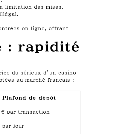
 limitation des mises.
llégal.
ntrées en ligne, offrant
 : rapidité
trice du sérieux d’un casino
ptées au marché français :
Plafond de dépôt
 € par transaction
 par jour