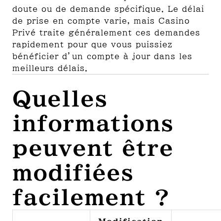
doute ou de demande spécifique. Le délai
de prise en compte varie, mais Casino
Privé traite généralement ces demandes
rapidement pour que vous puissiez
bénéficier d’un compte à jour dans les
meilleurs délais.
Quelles
informations
peuvent être
modifiées
facilement ?