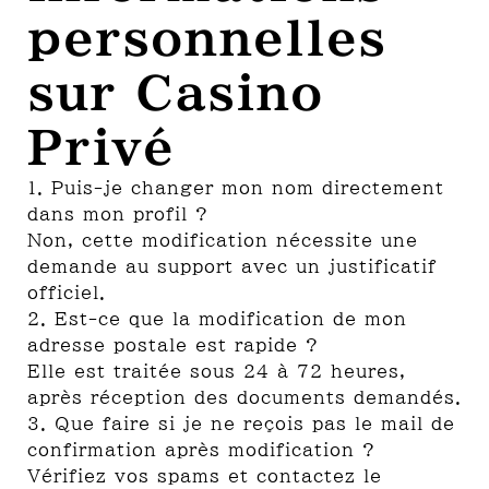
personnelles
sur Casino
Privé
1. Puis-je changer mon nom directement
dans mon profil ?
Non, cette modification nécessite une
demande au support avec un justificatif
officiel.
2. Est-ce que la modification de mon
adresse postale est rapide ?
Elle est traitée sous 24 à 72 heures,
après réception des documents demandés.
3. Que faire si je ne reçois pas le mail de
confirmation après modification ?
Vérifiez vos spams et contactez le