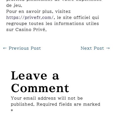
de jeu.
Pour en savoir plus, visitez
https://privefr.com/
, le site officiel qui
regroupe toutes les informations utiles
sur Casino Privé.
←
Previous Post
Next Post
→
Leave a
Comment
Your email address will not be
published.
Required fields are marked
*