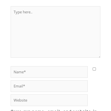
Type
here..
Name*
Email*
Website