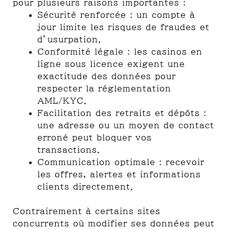
pour plusieurs raisons importantes :
Sécurité renforcée : un compte à
jour limite les risques de fraudes et
d’usurpation.
Conformité légale : les casinos en
ligne sous licence exigent une
exactitude des données pour
respecter la réglementation
AML/KYC.
Facilitation des retraits et dépôts :
une adresse ou un moyen de contact
erroné peut bloquer vos
transactions.
Communication optimale : recevoir
les offres, alertes et informations
clients directement.
Contrairement à certains sites
concurrents où modifier ses données peut