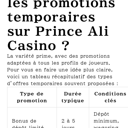
les promotions
temporaires
sur Prince Ali
Casino ?
La variété prime, avec des promotions
adaptées à tous les profils de joueurs.
Pour vous en faire une idée plus claire,
voici un tableau récapitulatif des types
d’offres temporaires souvent proposées :
Type de
Durée
Conditions
promotion
typique
clés
Dépôt
Bonus de
2 à 5
minimum,
dépôt limité
jours
wagering