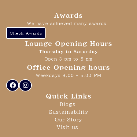
Awards
We have achieved many awards.
Check Awards
Lounge Opening Hours
Thursday to Saturday
Open 3 pm to 8 pm
Office Opening hours
Weekdays 9.00 – 5.00 PM
Quick Links
Blogs
Sustainability
Our Story
Visit us