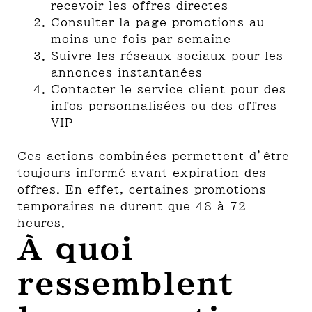
recevoir les offres directes
Consulter la page promotions au
moins une fois par semaine
Suivre les réseaux sociaux pour les
annonces instantanées
Contacter le service client pour des
infos personnalisées ou des offres
VIP
Ces actions combinées permettent d’être
toujours informé avant expiration des
offres. En effet, certaines promotions
temporaires ne durent que 48 à 72
heures.
À quoi
ressemblent