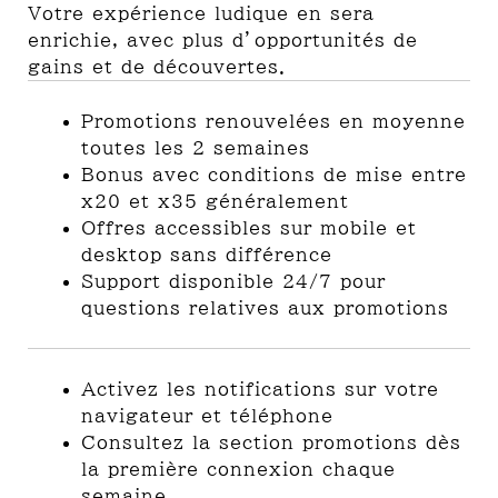
Votre expérience ludique en sera
enrichie, avec plus d’opportunités de
gains et de découvertes.
Promotions renouvelées en moyenne
toutes les 2 semaines
Bonus avec conditions de mise entre
x20 et x35 généralement
Offres accessibles sur mobile et
desktop sans différence
Support disponible 24/7 pour
questions relatives aux promotions
Activez les notifications sur votre
navigateur et téléphone
Consultez la section promotions dès
la première connexion chaque
semaine