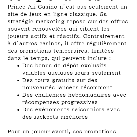
Prince Ali Casino n’est pas seulement un
site de jeux en ligne classique. Sa
stratégie marketing repose sur des offres
souvent renouvelées qui ciblent les
joueurs actifs et réactifs. Contrairement
à d’autres casinos, il offre régulièrement
des promotions temporaires, limitées
dans le temps, qui peuvent inclure :
Des bonus de dépôt exclusifs
valables quelques jours seulement
Des tours gratuits sur des
nouveautés lancées récemment
Des challenges hebdomadaires avec
récompenses progressives
Des événements saisonniers avec
des jackpots améliorés
Pour un joueur averti, ces promotions