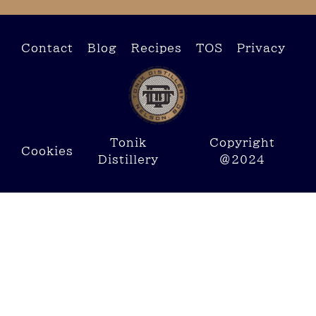
Contact
Blog
Recipes
TOS
Privacy
Tonik
Copyright
Cookies
Distillery
@2024