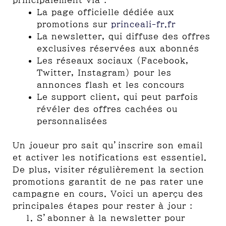
principalement via :
La page officielle dédiée aux
promotions sur
princeali-fr.fr
La newsletter, qui diffuse des offres
exclusives réservées aux abonnés
Les réseaux sociaux (Facebook,
Twitter, Instagram) pour les
annonces flash et les concours
Le support client, qui peut parfois
révéler des offres cachées ou
personnalisées
Un joueur pro sait qu’inscrire son email
et activer les notifications est essentiel.
De plus, visiter régulièrement la section
promotions garantit de ne pas rater une
campagne en cours. Voici un aperçu des
principales étapes pour rester à jour :
S’abonner à la newsletter pour