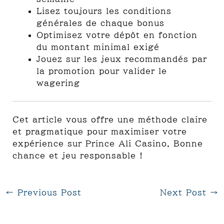
Lisez toujours les conditions
générales de chaque bonus
Optimisez votre dépôt en fonction
du montant minimal exigé
Jouez sur les jeux recommandés par
la promotion pour valider le
wagering
Cet article vous offre une méthode claire
et pragmatique pour maximiser votre
expérience sur Prince Ali Casino. Bonne
chance et jeu responsable !
←
Previous Post
Next Post
→